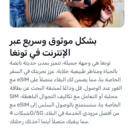
بشكل موثوق وسريع عبر
الإنترنت في تونغا
تونغا هي وجهة جميلة، تتميز بمدن حديثة نابضة
بالحياة ومناظر طبيعية خلابة. عزز تجربتك في السفر
مع eSIM الخاصة بنا، مما يضمن لك البقاء متصلاً على
الفور عند الوصول. قل وداعًا لمشقة البحث عن بطاقة
SIM محلية أو التعامل مع تكاليف التجوال الباهظة.
مع eSIM الخاصة بنا، ستستمتع بالوصول السلس إلى
شبكات 4G/5G من أفضل مزودي الخدمة في البلاد،
مما يبقيك متصلاً أينما أخذتك رحلتك.