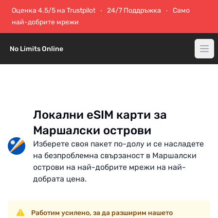
Оценка 4.5/5 на Trustpilot
24/7 Поддръжка
Само
най-добрите мрежи
No Limits Online
Локални eSIM карти за
Маршалски острови
Изберете своя пакет по-долу и се насладете
на безпроблемна свързаност в Маршалски
острови на най-добрите мрежи на най-
добрата цена.
Работим усилено, за да разширим нашето