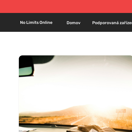
No Limits Online
Domov
Podporovaná zaříze