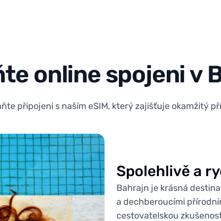
te online spojeni v 
te připojeni s naším eSIM, který zajišťuje okamžitý pří
Spolehlivě a r
Bahrajn je krásná destin
a dechberoucími přírodní
cestovatelskou zkušenost 