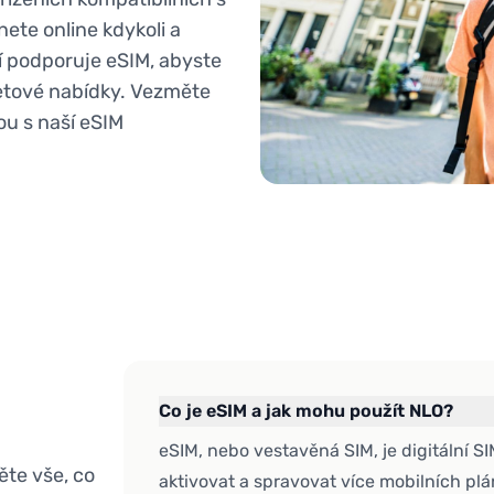
anete online kdykoli a
ní podporuje eSIM, abyste
rnetové nabídky. Vezměte
ou s naší eSIM
Co je eSIM a jak mohu použít NLO?
eSIM, nebo vestavěná SIM, je digitální S
te vše, co
aktivovat a spravovat více mobilních plá