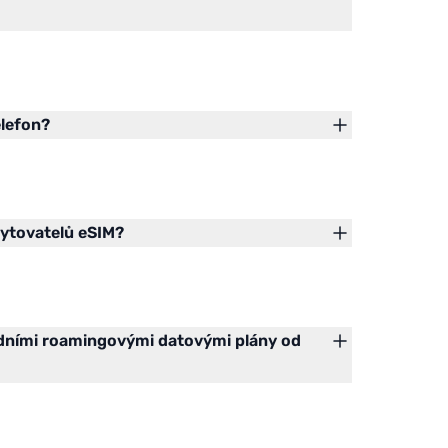
elefon?
kytovatelů eSIM?
rdními roamingovými datovými plány od