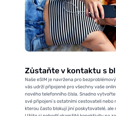
Zůstaňte v kontaktu s b
Naše eSIM je navržena pro bezproblémový p
vás udrží připojené pro všechny vaše onlin
nového telefonního čísla. Snadno vytvořte 
své připojení s ostatními cestovateli nebo 
kterou často blokují jiní poskytovatelé, al
Užijte si pohodlí okamžité konektivity na z