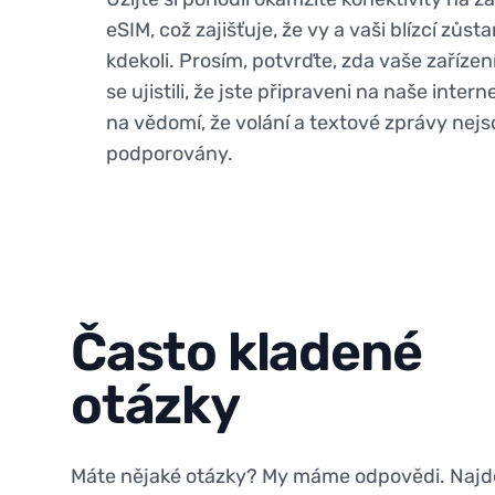
eSIM, což zajišťuje, že vy a vaši blízcí zůst
kdekoli. Prosím, potvrďte, zda vaše zaříze
se ujistili, že jste připraveni na naše inte
na vědomí, že volání a textové zprávy nejs
podporovány.
Často kladené
otázky
Máte nějaké otázky? My máme odpovědi. Najdě