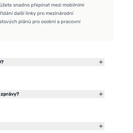
můžete snadno přepínat mezi mobilními
přidání další linky pro mezinárodní
tových plánů pro osobní a pracovní
O?
 zprávy?