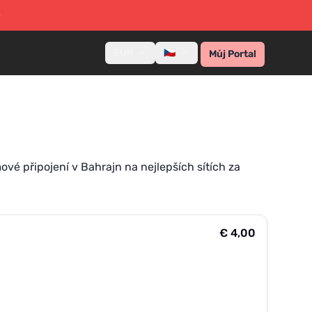
ě
EUR
🇨🇿
Můj Portal
mové připojení v Bahrajn na nejlepších sítích za
€ 4,00