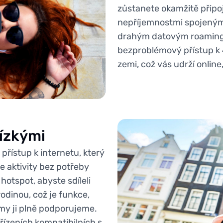
zůstanete okamžitě připoj
nepříjemnostmi spojenými
drahým datovým roaminge
bezproblémový přístup k 
zemi, což vás udrží online
lízkými
řístup k internetu, který
e aktivity bez potřeby
hotspot, abyste sdíleli
rodinou, což je funkce,
e my ji plně podporujeme.
ařízeních kompatibilních s