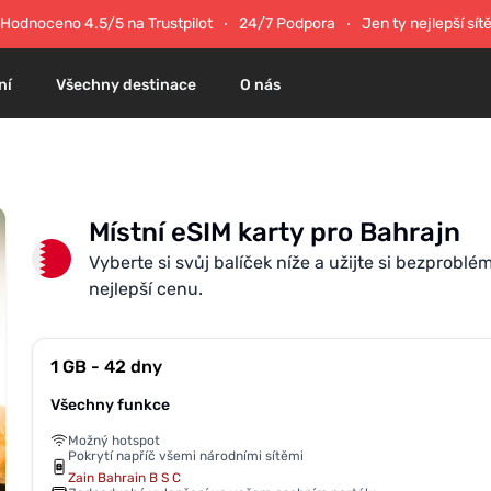
Hodnoceno 4.5/5 na Trustpilot
24/7 Podpora
Jen ty nejlepší sít
ní
Všechny destinace
O nás
Místní eSIM karty pro Bahrajn
Vyberte si svůj balíček níže a užijte si bezproblé
nejlepší cenu.
1 GB - 42 dny
Všechny funkce
Možný hotspot
Pokrytí napříč všemi národními sítěmi
Zain Bahrain B S C