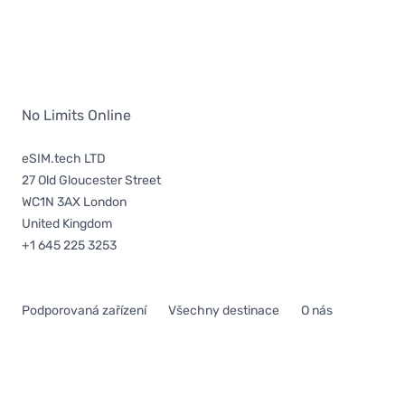
No Limits Online
eSIM.tech LTD
27 Old Gloucester Street
WC1N 3AX London
United Kingdom
+1 645 225 3253
Podporovaná zařízení
Všechny destinace
O nás