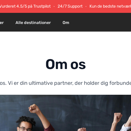
Vurderet 4.5/5 på Trustpilot
24/7 Support
Kun de bedste netvær
er
Alle destinationer
Om
Om os
 Vi er din ultimative partner, der holder dig forbundet