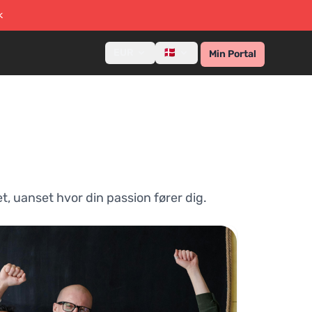
k
EUR
🇩🇰
Min Portal
, uanset hvor din passion fører dig.