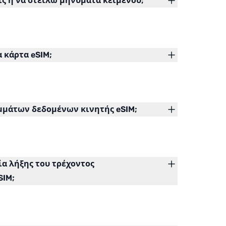
 ή να στείλω μηνύματα κειμένου;
 κάρτα eSIM;
αμμάτων δεδομένων κινητής eSIM;
α λήξης του τρέχοντος
SIM;