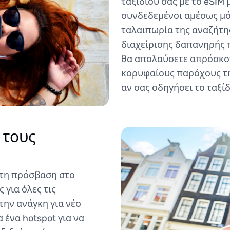
ταξιδιού σας με το eSIM
συνδεδεμένοι αμέσως μό
ταλαιπωρία της αναζήτησ
διαχείρισης δαπανηρής 
θα απολαύσετε απρόσκο
κορυφαίους παρόχους τη
αν σας οδηγήσει το ταξίδ
 τους
πτη πρόσβαση στο
 για όλες τις
την ανάγκη για νέο
ένα hotspot για να