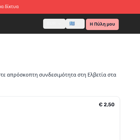
ρα δίκτυα
EUR
🇬🇷
Η Πύλη μου
στε απρόσκοπτη συνδεσιμότητα στη Ελβετία στα
€ 2,50