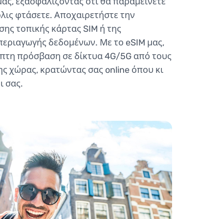
 μας, εξασφαλίζοντας ότι θα παραμείνετε
λις φτάσετε. Αποχαιρετήστε την
ης τοπικής κάρτας SIM ή της
περιαγωγής δεδομένων. Με το eSIM μας,
πτη πρόσβαση σε δίκτυα 4G/5G από τους
ς χώρας, κρατώντας σας online όπου κι
ι σας.