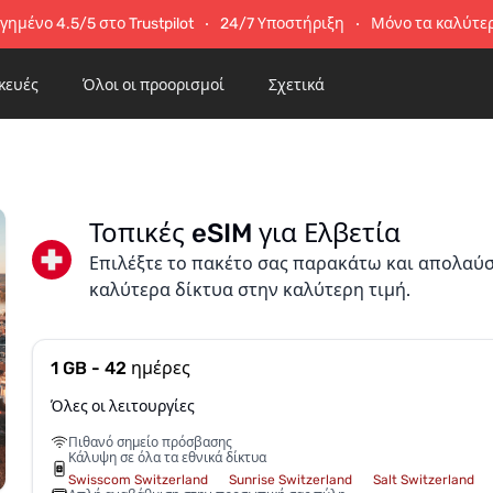
ημένο 4.5/5 στο Trustpilot
24/7 Υποστήριξη
Μόνο τα καλύτε
κευές
Όλοι οι προορισμοί
Σχετικά
Τοπικές eSIM για Ελβετία
Επιλέξτε το πακέτο σας παρακάτω και απολαύ
καλύτερα δίκτυα στην καλύτερη τιμή.
1 GB - 42 ημέρες
Όλες οι λειτουργίες
Πιθανό σημείο πρόσβασης
Κάλυψη σε όλα τα εθνικά δίκτυα
Swisscom Switzerland
Sunrise Switzerland
Salt Switzerland