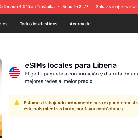
Calificado 4.5/5 en Trustpilot
Soporte 24/7
Solo las mejores rede
bles
Todos los destinos
Acerca de
eSIMs locales para Liberia
Elige tu paquete a continuación y disfruta de una
mejores redes al mejor precio.
Estamos trabajando arduamente para expandir nuestra 
este país mientras tanto, por favor contáctanos.