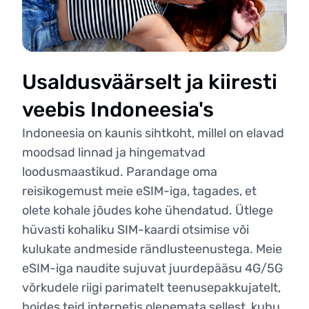
Usaldusväärselt ja kiiresti
veebis Indoneesia's
Indoneesia on kaunis sihtkoht, millel on elavad
moodsad linnad ja hingematvad
loodusmaastikud. Parandage oma
reisikogemust meie eSIM-iga, tagades, et
olete kohale jõudes kohe ühendatud. Ütlege
hüvasti kohaliku SIM-kaardi otsimise või
kulukate andmeside rändlusteenustega. Meie
eSIM-iga naudite sujuvat juurdepääsu 4G/5G
võrkudele riigi parimatelt teenusepakkujatelt,
hoides teid internetis olenemata sellest, kuhu