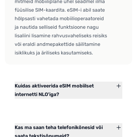
mitmeid mobiiliplane ühel seadmel ilma
füüsilise SIM-kaardita. eSIM-i abil saate
hõlpsasti vahetada mobiilioperaatoreid
ja nautida selliseid funktsioone nagu
lisaliini lisamine rahvusvaheliseks reisiks
või eraldi andmepakettide säilitamine
isiklikuks ja äriliseks kasutamiseks.
Kuidas aktiveerida eSIM mobiilset
internetti NLO'iga?
Kas ma saan teha telefonikõnesid või
saata tekstisõnumeid?