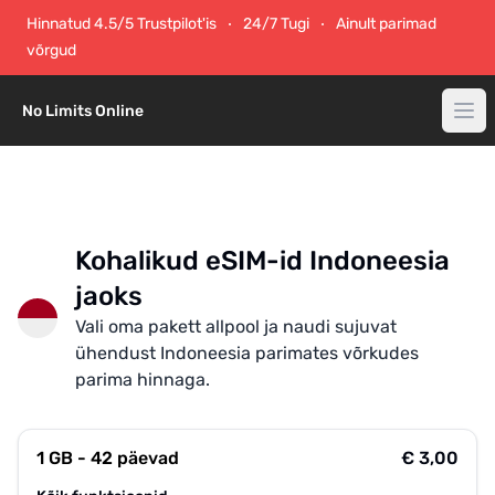
Hinnatud 4.5/5 Trustpilot'is
24/7 Tugi
Ainult parimad
võrgud
No Limits Online
Kohalikud eSIM-id Indoneesia
jaoks
Vali oma pakett allpool ja naudi sujuvat
ühendust Indoneesia parimates võrkudes
parima hinnaga.
1 GB - 42 päevad
€ 3,00