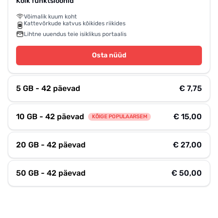
Kõik funktsioonid
Võimalik kuum koht
Kattevõrkude katvus kõikides riikides
Lihtne uuendus teie isiklikus portaalis
Osta nüüd
5 GB - 42 päevad
€ 7,75
10 GB - 42 päevad
€ 15,00
KÕIGE POPULAARSEM
20 GB - 42 päevad
€ 27,00
50 GB - 42 päevad
€ 50,00