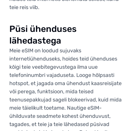
teie reis viib.
Püsi ühenduses
lähedastega
Meie eSIM on loodud sujuvaks
internetiühenduseks, hoides teid ühenduses
kõigi teie veebitegevustega ilma uue
telefoninumbri vajaduseta. Looge hõlpsasti
hotspot, et jagada oma ühendust kaasreisijate
või perega, funktsioon, mida teised
teenusepakkujad sageli blokeerivad, kuid mida
meie täielikult toetame. Nautige eSIM-
ühilduvate seadmete kohest ühenduvust,
tagades, et teie ja teie lähedased püsivad