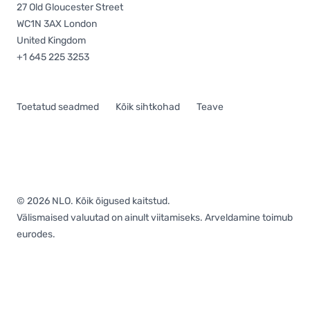
27 Old Gloucester Street
WC1N 3AX London
United Kingdom
+1 645 225 3253
Toetatud seadmed
Kõik sihtkohad
Teave
© 2026 NLO. Kõik õigused kaitstud.
Välismaised valuutad on ainult viitamiseks. Arveldamine toimub
eurodes.