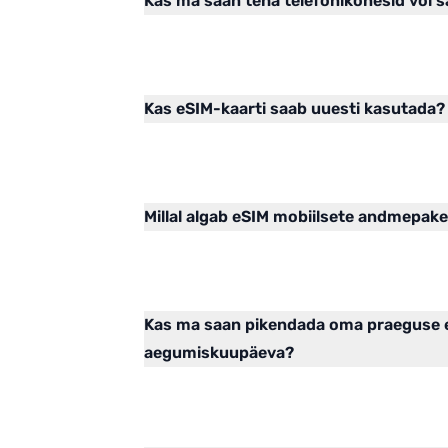
Kas ma saan teha telefonikõnesid või 
Kas eSIM-kaarti saab uuesti kasutada?
Millal algab eSIM mobiilsete andmepake
Kas ma saan pikendada oma praeguse 
aegumiskuupäeva?