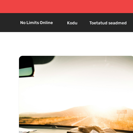
No Limits Online
Kodu
Toetatud seadmed