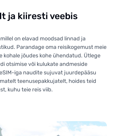
 ja kiiresti veebis
 millel on elavad moodsad linnad ja
tikud. Parandage oma reisikogemust meie
ete kohale jõudes kohe ühendatud. Ütlege
di otsimise või kulukate andmeside
eSIM-iga naudite sujuvat juurdepääsu
imatelt teenusepakkujatelt, hoides teid
t, kuhu teie reis viib.