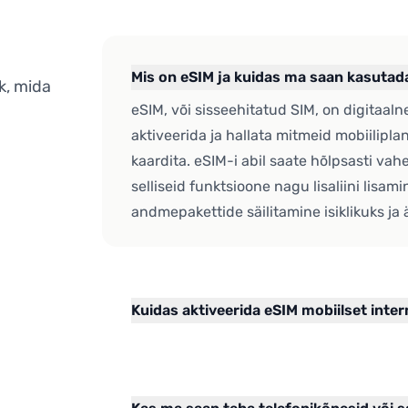
Mis on eSIM ja kuidas ma saan kasutad
k, mida
eSIM, või sisseehitatud SIM, on digitaal
aktiveerida ja hallata mitmeid mobiilipla
kaardita. eSIM-i abil saate hõlpsasti vah
selliseid funktsioone nagu lisaliini lisam
andmepakettide säilitamine isiklikuks ja 
Kuidas aktiveerida eSIM mobiilset inter