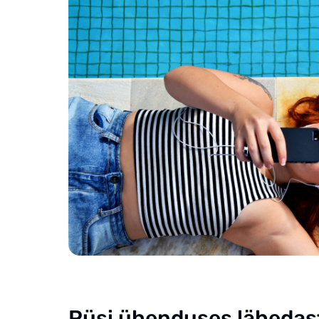
Püsi ühenduses lähedas