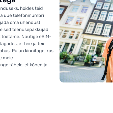
nduseks, hoides teid
ma uue telefoninumbri
jagada oma ühendust
 teised teenusepakkujad
lt toetame. Nautige eSIM-
gades, et teie ja teie
kohas. Palun kinnitage, kas
te meie
nge tähele, et kõned ja
.