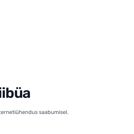
iibüa
internetiühendus saabumisel.