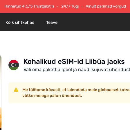
Hinnatud 4.5/5 Trustpilot'is
24/7 Tugi
Ainult parimad võrgud
Kõik sihtkohad
Teave
Kohalikud eSIM-id Liibüa jaoks
Vali oma pakett allpool ja naudi sujuvat ühendu
Me töötame kõvasti, et laiendada meie globaalset katvust
võtke meiega palun ühendust.