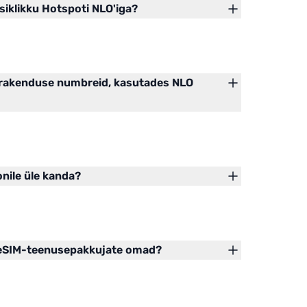
siklikku Hotspoti NLO'iga?
irakenduse numbreid, kasutades NLO
nile üle kanda?
e eSIM-teenusepakkujate omad?