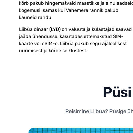
kõrb pakub hingematvaid maastikke ja ainulaadsei
kogemusi, samas kui Vahemere rannik pakub
kauneid randu.
Liibüa dinaar (LYD) on valuuta ja külastajad saavad
jääda ühendusse, kasutades ettemakstud SIM-
kaarte või eSIM-e. Liibüa pakub segu ajaloolisest
uurimisest ja kõrbe seiklustest.
Püsi
Reisimine Liibüa? Püsige üh