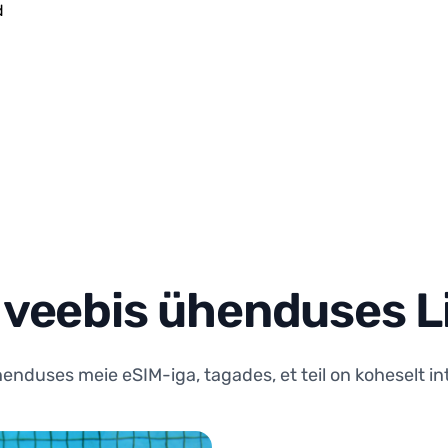
d
 veebis ühenduses L
enduses meie eSIM-iga, tagades, et teil on koheselt 