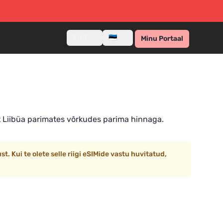
EUR
🇪🇪
Minu Portaal
st Liibüa parimates võrkudes parima hinnaga.
. Kui te olete selle riigi eSIMide vastu huvitatud,