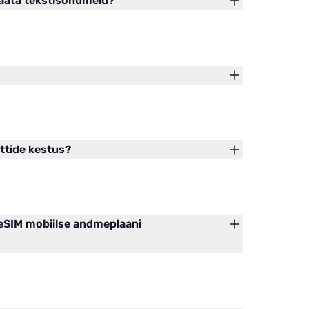
saata tekstisõnumeid?
ttide kestus?
eSIM mobiilse andmeplaani