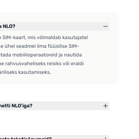
a NLO?
ne SIM-kaart, mis võimaldab kasutajatel
ne ühel seadmel ilma füüsilise SIM-
etada mobiilioperaatoreid ja nautida
ine rahvusvaheliseks reisiks või eraldi
äriliseks kasutamiseks.
netti NLO'iga?