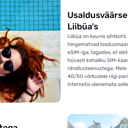
Usaldusväärselt
Liibüa's
Liibüa on kaunis sihtkoht,
hingematvad loodusmaas
eSIM-iga, tagades, et ol
hüvasti kohaliku SIM-kaar
rändlusteenustega. Meie 
4G/5G võrkudele riigi par
internetis olenemata selles
tega