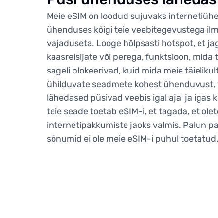
Meie eSIM on loodud sujuvaks internetiühe
ühenduses kõigi teie veebitegevustega il
vajaduseta. Looge hõlpsasti hotspot, et 
kaasreisijate või perega, funktsioon, mida
sageli blokeerivad, kuid mida meie täieliku
ühilduvate seadmete kohest ühenduvust, ta
lähedased püsivad veebis igal ajal ja igas 
teie seade toetab eSIM-i, et tagada, et ole
internetipakkumiste jaoks valmis. Palun pa
sõnumid ei ole meie eSIM-i puhul toetatud