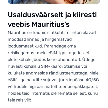
Usaldusväärselt ja kiiresti
veebis Mauritius's
Mauritius on kaunis sihtkoht, millel on elavad
moodsad linnad ja hingematvad
loodusmaastikud. Parandage oma
reisikogemust meie eSIM-iga, tagades, et
olete kohale jõudes kohe ühendatud. Ütlege
hüvasti kohaliku SIM-kaardi otsimise või
kulukate andmeside rändlusteenustega. Meie
eSIM-iga naudite sujuvat juurdepääsu 4G/5G
võrkudele riigi parimatelt teenusepakkujatelt,
hoides teid internetis olenemata sellest, kuhu
teie reis viib.