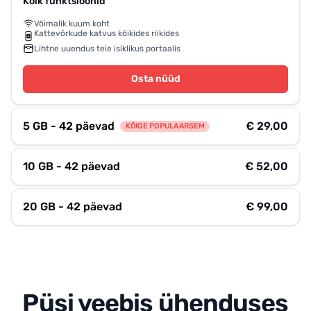
Kõik funktsioonid
Võimalik kuum koht
Kattevõrkude katvus kõikides riikides
Lihtne uuendus teie isiklikus portaalis
Osta nüüd
5 GB - 42 päevad
€ 29,00
KÕIGE POPULAARSEM
10 GB - 42 päevad
€ 52,00
20 GB - 42 päevad
€ 99,00
Püsi veebis ühenduses