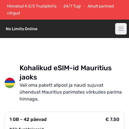
Hinnatud 4.5/5 Trustpilot'is
24/7 Tugi
Ainult parimad
võrgud
No Limits Online
Kohalikud eSIM-id Mauritius
jaoks
Vali oma pakett allpool ja naudi sujuvat
ühendust Mauritius parimates võrkudes parima
hinnaga.
1 GB - 42 päevad
€ 7,50