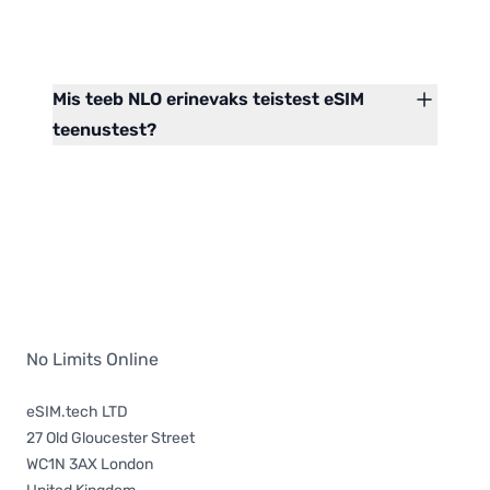
Mis teeb NLO erinevaks teistest eSIM
teenustest?
No Limits Online
eSIM.tech LTD
27 Old Gloucester Street
WC1N 3AX London