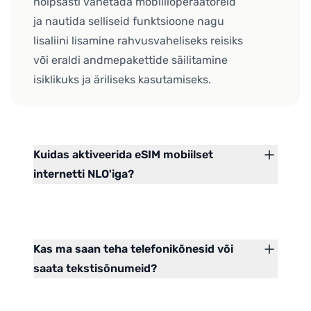
hõlpsasti vahetada mobiilioperaatoreid
ja nautida selliseid funktsioone nagu
lisaliini lisamine rahvusvaheliseks reisiks
või eraldi andmepakettide säilitamine
isiklikuks ja äriliseks kasutamiseks.
Kuidas aktiveerida eSIM mobiilset
internetti NLO'iga?
Kas ma saan teha telefonikõnesid või
saata tekstisõnumeid?