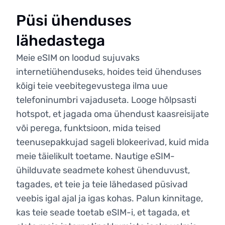
Püsi ühenduses
lähedastega
Meie eSIM on loodud sujuvaks
internetiühenduseks, hoides teid ühenduses
kõigi teie veebitegevustega ilma uue
telefoninumbri vajaduseta. Looge hõlpsasti
hotspot, et jagada oma ühendust kaasreisijate
või perega, funktsioon, mida teised
teenusepakkujad sageli blokeerivad, kuid mida
meie täielikult toetame. Nautige eSIM-
ühilduvate seadmete kohest ühenduvust,
tagades, et teie ja teie lähedased püsivad
veebis igal ajal ja igas kohas. Palun kinnitage,
kas teie seade toetab eSIM-i, et tagada, et