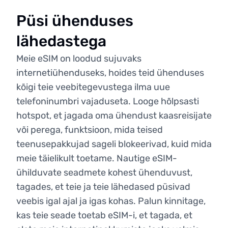
Püsi ühenduses
lähedastega
Meie eSIM on loodud sujuvaks
internetiühenduseks, hoides teid ühenduses
kõigi teie veebitegevustega ilma uue
telefoninumbri vajaduseta. Looge hõlpsasti
hotspot, et jagada oma ühendust kaasreisijate
või perega, funktsioon, mida teised
teenusepakkujad sageli blokeerivad, kuid mida
meie täielikult toetame. Nautige eSIM-
ühilduvate seadmete kohest ühenduvust,
tagades, et teie ja teie lähedased püsivad
veebis igal ajal ja igas kohas. Palun kinnitage,
kas teie seade toetab eSIM-i, et tagada, et