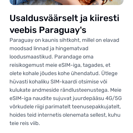
Usaldusväärselt ja kiiresti
veebis Paraguay's
Paraguay on kaunis sihtkoht, millel on elavad
moodsad linnad ja hingematvad
loodusmaastikud. Parandage oma
reisikogemust meie eSIM-iga, tagades, et
olete kohale jõudes kohe ühendatud. Ütlege
hüvasti kohaliku SIM-kaardi otsimise või
kulukate andmeside rändlusteenustega. Meie
eSIM-iga naudite sujuvat juurdepääsu 4G/5G
võrkudele riigi parimatelt teenusepakkujatelt,
hoides teid internetis olenemata sellest, kuhu
teie reis viib.