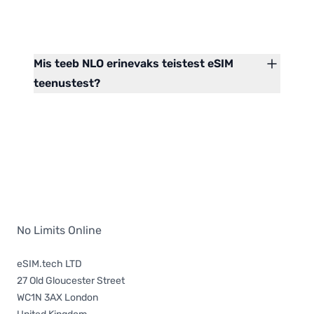
Mis teeb NLO erinevaks teistest eSIM
teenustest?
No Limits Online
eSIM.tech LTD
27 Old Gloucester Street
WC1N 3AX London