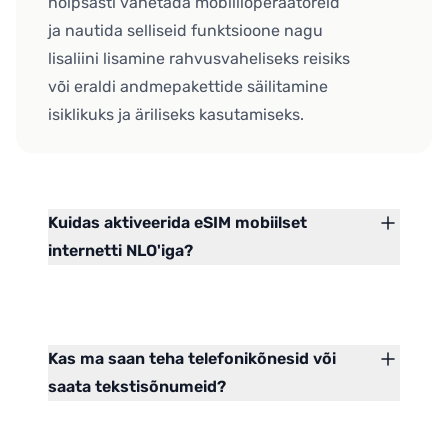
hõlpsasti vahetada mobiilioperaatoreid
ja nautida selliseid funktsioone nagu
lisaliini lisamine rahvusvaheliseks reisiks
või eraldi andmepakettide säilitamine
isiklikuks ja äriliseks kasutamiseks.
Kuidas aktiveerida eSIM mobiilset
internetti NLO'iga?
Kas ma saan teha telefonikõnesid või
saata tekstisõnumeid?