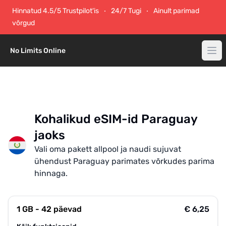
Hinnatud 4.5/5 Trustpilot'is
24/7 Tugi
Ainult parimad
võrgud
No Limits Online
Kohalikud eSIM-id Paraguay
jaoks
Vali oma pakett allpool ja naudi sujuvat
ühendust Paraguay parimates võrkudes parima
hinnaga.
1 GB - 42 päevad
€ 6,25