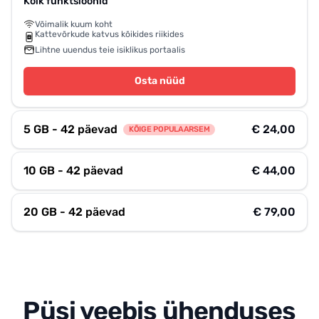
Kõik funktsioonid
Võimalik kuum koht
Kattevõrkude katvus kõikides riikides
Lihtne uuendus teie isiklikus portaalis
Osta nüüd
5 GB - 42 päevad
€ 24,00
KÕIGE POPULAARSEM
10 GB - 42 päevad
€ 44,00
20 GB - 42 päevad
€ 79,00
Püsi veebis ühenduses