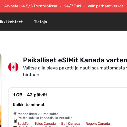
Arvostelu 4.5/5 Trustpilotissa
24/7 Tuki
Vain parhaat verkot
ikki kohteet
Tietoja
Paikalliset eSIMit Kanada varte
Valitse alla oleva paketti ja nauti saumattomast
hintaan.
1 GB - 42 päivät
Kaikki toiminnot
Mahdollinen kuuma kohta
Peitto kaikilla kansallisilla verkoilla
SaskTel
Telus Canada
Bell Canada
Rogers Canada