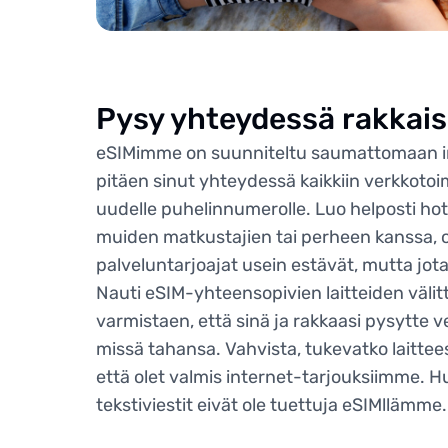
Pysy yhteydessä rakkaisi
eSIMimme on suunniteltu saumattomaan i
pitäen sinut yhteydessä kaikkiin verkkotoim
uudelle puhelinnumerolle. Luo helposti hot
muiden matkustajien tai perheen kanssa, 
palveluntarjoajat usein estävät, mutta jo
Nauti eSIM-yhteensopivien laitteiden väli
varmistaen, että sinä ja rakkaasi pysytte v
missä tahansa. Vahvista, tukevatko laittee
että olet valmis internet-tarjouksiimme. H
tekstiviestit eivät ole tuettuja eSIMllämme.