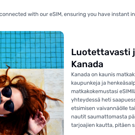
connected with our eSIM, ensuring you have instant in
Luotettavasti 
Kanada
Kanada on kaunis matkako
kaupunkeja ja henkeäsal
matkakokemustasi eSIMllä
yhteydessä heti saapuessa
etsimisen vaivannäölle tai
nautit saumattomasta pä
tarjoajien kautta, pitäen