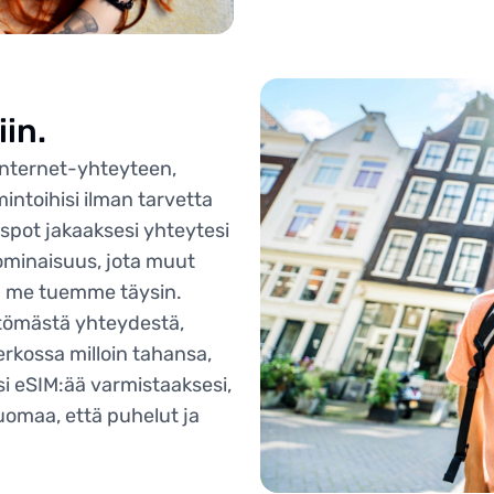
in.
nternet-yhteyteen,
intoihisi ilman tarvetta
spot jakaaksesi yhteytesi
ominaisuus, jota muut
ta me tuemme täysin.
ttömästä yhteydestä,
erkossa milloin tahansa,
si eSIM:ää varmistaaksesi,
uomaa, että puhelut ja