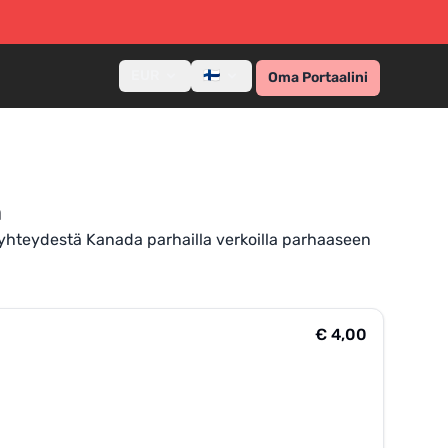
EUR
🇫🇮
Oma Portaalini
n
a yhteydestä Kanada parhailla verkoilla parhaaseen
€ 4,00