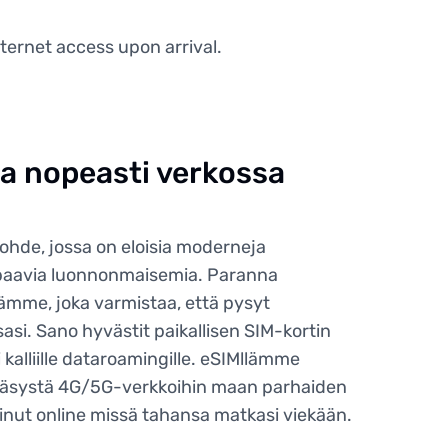
ternet access upon arrival.
ja nopeasti verkossa
hde, jossa on eloisia moderneja
paavia luonnonmaisemia. Paranna
mme, joka varmistaa, että pysyt
si. Sano hyvästit paikallisen SIM-kortin
 kalliille dataroamingille. eSIMllämme
äsystä 4G/5G-verkkoihin maan parhaiden
 sinut online missä tahansa matkasi viekään.