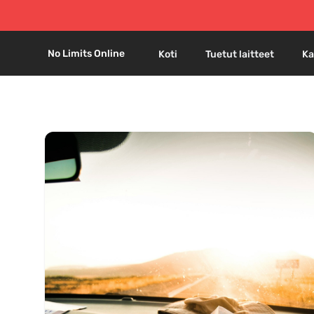
No Limits Online
Koti
Tuetut laitteet
Ka