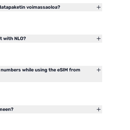
idatapaketin voimassaoloa?
ot with NLO?
 numbers while using the eSIM from
imeen?