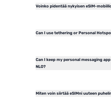
Voinko pidentää nykyisen eSIM-mobiil
Can I use tethering or Personal Hotsp
Can I keep my personal messaging app
NLO?
Miten voin siirtää eSIMni uuteen puhel