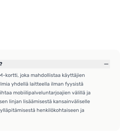
?
M-kortti, joka mahdollistaa käyttäjien
lmia yhdellä laitteella ilman fyysistä
ihtaa mobiilipalveluntarjoajien välillä ja
en linjan lisäämisestä kansainväliselle
 ylläpitämisestä henkilökohtaiseen ja