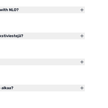
 with NLO?
kstiviestejä?
o alkaa?