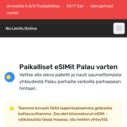
Arvostelu 4.5/5 Trustpilotissa
24/7 Tuki
Vain parhaat
verkot
No Limits Online
Paikalliset eSIMit Palau varten
Valitse alla oleva paketti ja nauti saumattomasta
yhteydestä Palau parhailla verkoilla parhaaseen
hintaan.
Teemme kovasti töitä laajentaaksemme globaalia
kattavuuttamme. Jos olet kiinnostunut eSIM: -
ratkaisuista tässä maassa, ota meihin yhteyttä.