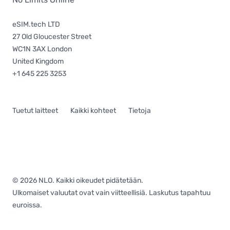
eSIM.tech LTD
27 Old Gloucester Street
WC1N 3AX London
United Kingdom
+1 645 225 3253
Tuetut laitteet
Kaikki kohteet
Tietoja
© 2026 NLO. Kaikki oikeudet pidätetään.
Ulkomaiset valuutat ovat vain viitteellisiä. Laskutus tapahtuu
euroissa.