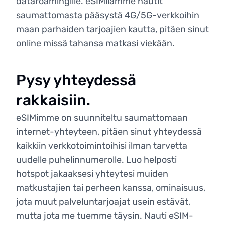
dataroamingille. eSIMllämme nautit
saumattomasta pääsystä 4G/5G-verkkoihin
maan parhaiden tarjoajien kautta, pitäen sinut
online missä tahansa matkasi viekään.
Pysy yhteydessä
rakkaisiin.
eSIMimme on suunniteltu saumattomaan
internet-yhteyteen, pitäen sinut yhteydessä
kaikkiin verkkotoimintoihisi ilman tarvetta
uudelle puhelinnumerolle. Luo helposti
hotspot jakaaksesi yhteytesi muiden
matkustajien tai perheen kanssa, ominaisuus,
jota muut palveluntarjoajat usein estävät,
mutta jota me tuemme täysin. Nauti eSIM-