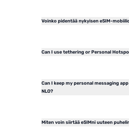
Voinko pidentää nykyisen eSIM-mobiil
Can I use tethering or Personal Hotsp
Can I keep my personal messaging app
NLO?
Miten voin siirtää eSIMni uuteen puhel