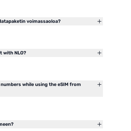
idatapaketin voimassaoloa?
ot with NLO?
 numbers while using the eSIM from
imeen?