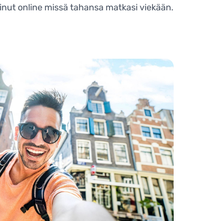
 sinut online missä tahansa matkasi viekään.