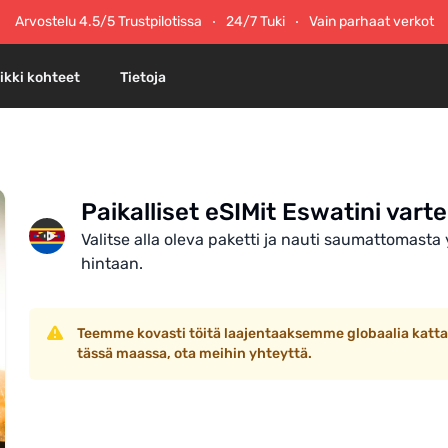
Arvostelu 4.5/5 Trustpilotissa
24/7 Tuki
Vain parhaat verkot
ikki kohteet
Tietoja
Paikalliset eSIMit Eswatini vart
Valitse alla oleva paketti ja nauti saumattomasta
hintaan.
Teemme kovasti töitä laajentaaksemme globaalia katta
tässä maassa, ota meihin yhteyttä.