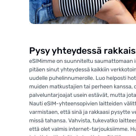
Pysy yhteydessä rakkaisi
eSIMimme on suunniteltu saumattomaan i
pitäen sinut yhteydessä kaikkiin verkkotoim
uudelle puhelinnumerolle. Luo helposti hot
muiden matkustajien tai perheen kanssa, 
palveluntarjoajat usein estävät, mutta jo
Nauti eSIM-yhteensopivien laitteiden väli
varmistaen, että sinä ja rakkaasi pysytte v
missä tahansa. Vahvista, tukevatko laittee
että olet valmis internet-tarjouksiimme. H