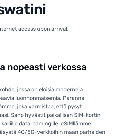
swatini
nternet access upon arrival.
ja nopeasti verkossa
kohde, jossa on eloisia moderneja
paavia luonnonmaisemia. Paranna
mme, joka varmistaa, että pysyt
si. Sano hyvästit paikallisen SIM-kortin
 kalliille dataroamingille. eSIMllämme
äsystä 4G/5G-verkkoihin maan parhaiden