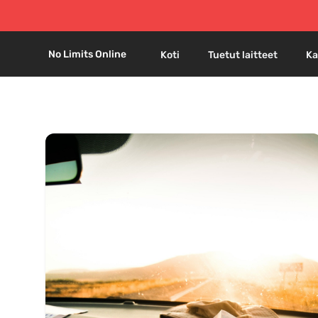
No Limits Online
Koti
Tuetut laitteet
Ka