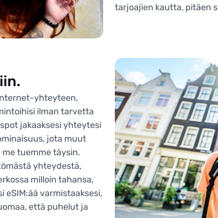
tarjoajien kautta, pitäen
in.
nternet-yhteyteen,
intoihisi ilman tarvetta
spot jakaaksesi yhteytesi
ominaisuus, jota muut
ta me tuemme täysin.
ttömästä yhteydestä,
erkossa milloin tahansa,
si eSIM:ää varmistaaksesi,
uomaa, että puhelut ja