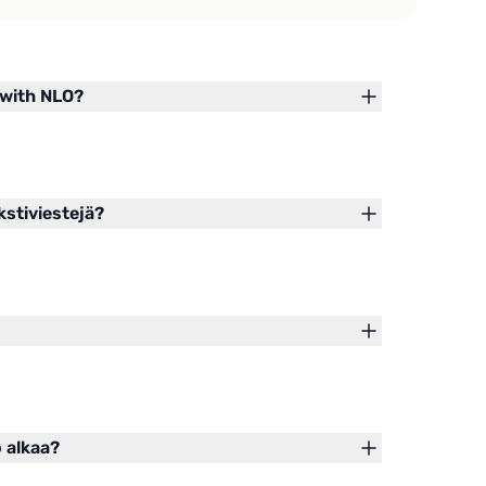
 with NLO?
kstiviestejä?
o alkaa?