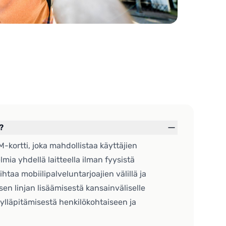
?
M-kortti, joka mahdollistaa käyttäjien
lmia yhdellä laitteella ilman fyysistä
ihtaa mobiilipalveluntarjoajien välillä ja
en linjan lisäämisestä kansainväliselle
 ylläpitämisestä henkilökohtaiseen ja