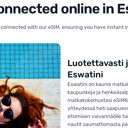
onnected online in E
 connected with our eSIM, ensuring you have instant i
Luotettavasti 
Eswatini
Eswatini on kaunis matka
kaupunkeja ja henkeäsal
matkakokemustasi eSIMllä
yhteydessä heti saapuessa
etsimisen vaivannäölle tai
nautit saumattomasta pä