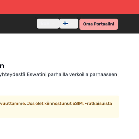
EUR
🇫🇮
Oma Portaalini
en
 yhteydestä Eswatini parhailla verkoilla parhaaseen
vuuttamme. Jos olet kiinnostunut eSIM: -ratkaisuista