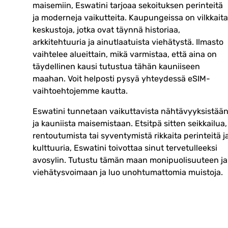
maisemiin, Eswatini tarjoaa sekoituksen perinteitä
ja moderneja vaikutteita. Kaupungeissa on vilkkaita
keskustoja, jotka ovat täynnä historiaa,
arkkitehtuuria ja ainutlaatuista viehätystä. Ilmasto
vaihtelee alueittain, mikä varmistaa, että aina on
täydellinen kausi tutustua tähän kauniiseen
maahan. Voit helposti pysyä yhteydessä eSIM-
vaihtoehtojemme kautta.
Eswatini tunnetaan vaikuttavista nähtävyyksistää
ja kauniista maisemistaan. Etsitpä sitten seikkailua,
rentoutumista tai syventymistä rikkaita perinteitä j
kulttuuria, Eswatini toivottaa sinut tervetulleeksi
avosylin. Tutustu tämän maan monipuolisuuteen ja
viehätysvoimaan ja luo unohtumattomia muistoja.