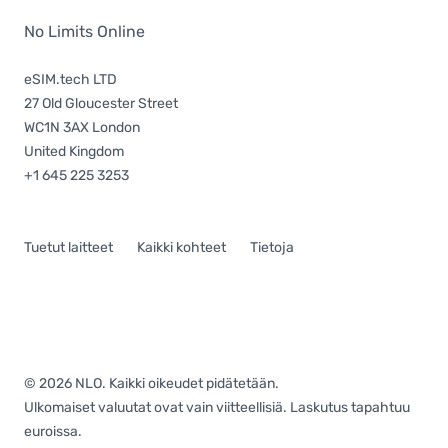
No Limits Online
eSIM.tech LTD
27 Old Gloucester Street
WC1N 3AX London
United Kingdom
+1 645 225 3253
Tuetut laitteet
Kaikki kohteet
Tietoja
© 2026 NLO. Kaikki oikeudet pidätetään.
Ulkomaiset valuutat ovat vain viitteellisiä. Laskutus tapahtuu
euroissa.