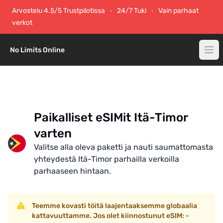
Arvostelu 4.5/5 Trustpilotissa
24/7 Tuki
Vain parhaat
verkot
No Limits Online
Paikalliset eSIMit Itä-Timor
varten
Valitse alla oleva paketti ja nauti saumattomasta
yhteydestä Itä-Timor parhailla verkoilla
parhaaseen hintaan.
Teemme kovasti töitä laajentaaksemme globaalia
kattavuuttamme. Jos olet kiinnostunut eSIM: -