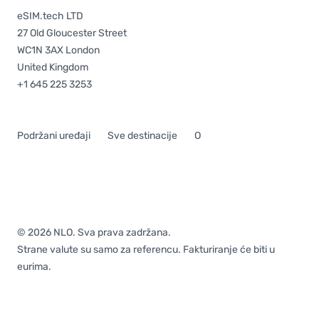
eSIM.tech LTD
27 Old Gloucester Street
WC1N 3AX London
United Kingdom
+1 645 225 3253
Podržani uređaji
Sve destinacije
O
© 2026 NLO. Sva prava zadržana.
Strane valute su samo za referencu. Fakturiranje će biti u
eurima.