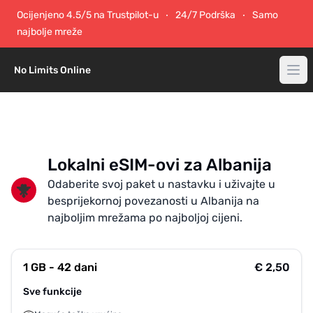
Ocijenjeno 4.5/5 na Trustpilot-u
24/7 Podrška
Samo
najbolje mreže
No Limits Online
Lokalni eSIM-ovi za Albanija
Odaberite svoj paket u nastavku i uživajte u
besprijekornoj povezanosti u Albanija na
najboljim mrežama po najboljoj cijeni.
1 GB - 42 dani
€ 2,50
Sve funkcije