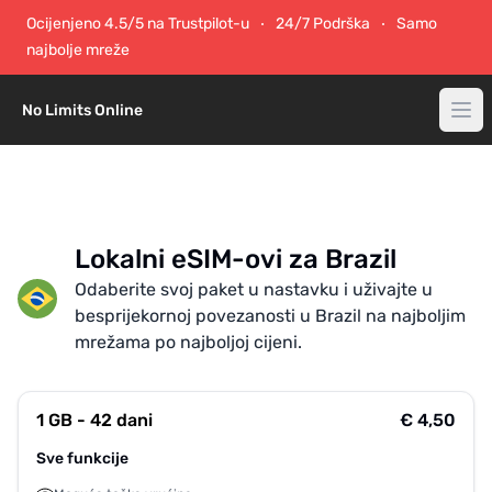
Ocijenjeno 4.5/5 na Trustpilot-u
24/7 Podrška
Samo
najbolje mreže
No Limits Online
Lokalni eSIM-ovi za Brazil
Odaberite svoj paket u nastavku i uživajte u
besprijekornoj povezanosti u Brazil na najboljim
mrežama po najboljoj cijeni.
1 GB - 42 dani
€ 4,50
Sve funkcije