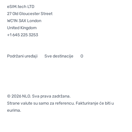
eSIM.tech LTD
27 Old Gloucester Street
WC1N 3AX London
United Kingdom
+1 645 225 3253
Podržani uređaji
Sve destinacije
O
© 2026 NLO. Sva prava zadržana.
Strane valute su samo za referencu. Fakturiranje će biti u
eurima.