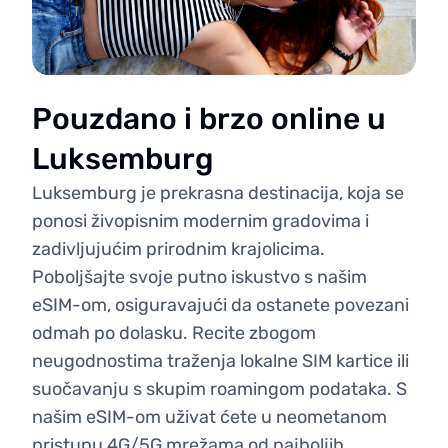
Pouzdano i brzo online u
Luksemburg
Luksemburg je prekrasna destinacija, koja se
ponosi živopisnim modernim gradovima i
zadivljujućim prirodnim krajolicima.
Poboljšajte svoje putno iskustvo s našim
eSIM-om, osiguravajući da ostanete povezani
odmah po dolasku. Recite zbogom
neugodnostima traženja lokalne SIM kartice ili
suočavanju s skupim roamingom podataka. S
našim eSIM-om uživat ćete u neometanom
pristupu 4G/5G mrežama od najboljih