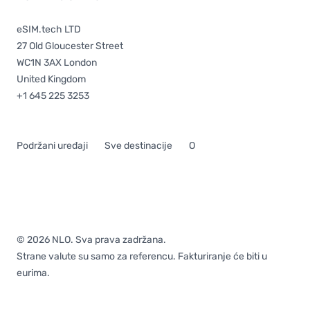
eSIM.tech LTD
27 Old Gloucester Street
WC1N 3AX London
United Kingdom
+1 645 225 3253
Podržani uređaji
Sve destinacije
O
© 2026 NLO. Sva prava zadržana.
Strane valute su samo za referencu. Fakturiranje će biti u
eurima.