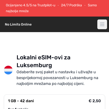
Ocijenjeno 4.5/5 na Trustpilot-u
24/7 Podrška
Samo
najbolje mreže
No Limits Online
Lokalni eSIM-ovi za
Luksemburg
Odaberite svoj paket u nastavku i uživajte u
besprijekornoj povezanosti u Luksemburg na
najboljim mrežama po najboljoj cijeni.
1 GB - 42 dani
€ 2,50