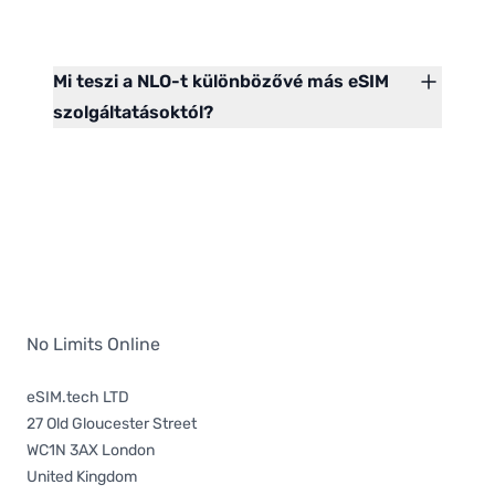
Mi teszi a NLO-t különbözővé más eSIM
szolgáltatásoktól?
No Limits Online
eSIM.tech LTD
27 Old Gloucester Street
WC1N 3AX London
United Kingdom