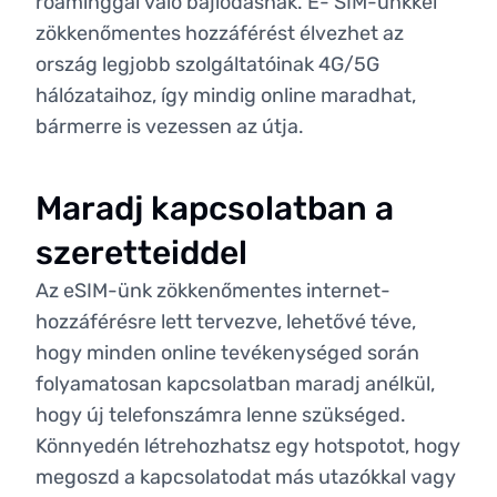
roaminggal való bajlódásnak. E- SIM-ünkkel
zökkenőmentes hozzáférést élvezhet az
ország legjobb szolgáltatóinak 4G/5G
hálózataihoz, így mindig online maradhat,
bármerre is vezessen az útja.
Maradj kapcsolatban a
szeretteiddel
Az eSIM-ünk zökkenőmentes internet-
hozzáférésre lett tervezve, lehetővé téve,
hogy minden online tevékenységed során
folyamatosan kapcsolatban maradj anélkül,
hogy új telefonszámra lenne szükséged.
Könnyedén létrehozhatsz egy hotspotot, hogy
megoszd a kapcsolatodat más utazókkal vagy