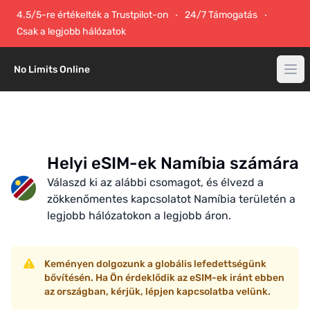
4.5/5-re értékelték a Trustpilot-on
24/7 Támogatás
Csak a legjobb hálózatok
No Limits Online
Helyi eSIM-ek Namíbia számára
Válaszd ki az alábbi csomagot, és élvezd a
zökkenőmentes kapcsolatot Namíbia területén a
legjobb hálózatokon a legjobb áron.
Keményen dolgozunk a globális lefedettségünk
bővítésén. Ha Ön érdeklődik az eSIM-ek iránt ebben
az országban, kérjük, lépjen kapcsolatba velünk.