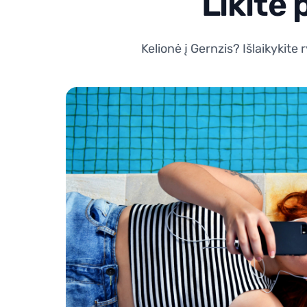
Likite 
Kelionė į Gernzis? Išlaikykit