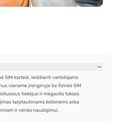
ė SIM kortelė, leidžianti vartotojams
lanus viename įrenginyje be fizinės SIM
biliuosius tiekėjus ir mėgautis tokiais
ėjimas tarptautiniams kelionėms arba
niam ir verslo naudojimui.