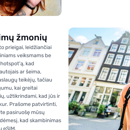
ylimų žmonių
prieigai, leidžiančiai
etiniams veiksmams be
 hotspot'ą, kad
iautojais ar šeima,
aslaugų teikėjų, tačiau
umu, kai greitai
, užtikrindami, kad jūs ir
 kur. Prašome patvirtinti,
ėte pasiruošę mūsų
 dėmesį, kad skambinimas
ų eSIM.