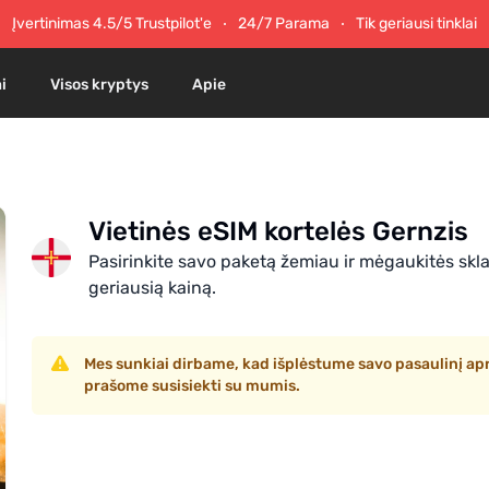
Įvertinimas 4.5/5 Trustpilot'e
24/7 Parama
Tik geriausi tinklai
i
Visos kryptys
Apie
Vietinės eSIM kortelės Gernzis
Pasirinkite savo paketą žemiau ir mėgaukitės skla
geriausią kainą.
Mes sunkiai dirbame, kad išplėstume savo pasaulinį aprė
prašome susisiekti su mumis.