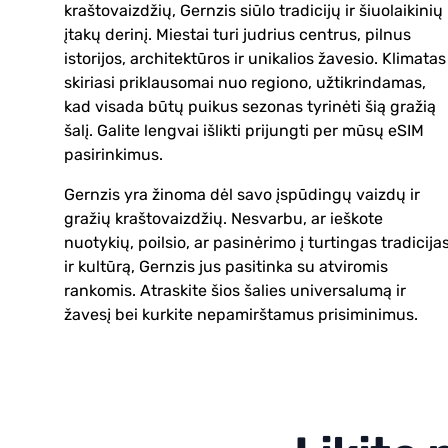
kraštovaizdžių, Gernzis siūlo tradicijų ir šiuolaikinių
įtakų derinį. Miestai turi judrius centrus, pilnus
istorijos, architektūros ir unikalios žavesio. Klimatas
skiriasi priklausomai nuo regiono, užtikrindamas,
kad visada būtų puikus sezonas tyrinėti šią gražią
šalį. Galite lengvai išlikti prijungti per mūsų eSIM
pasirinkimus.
Gernzis yra žinoma dėl savo įspūdingų vaizdų ir
gražių kraštovaizdžių. Nesvarbu, ar ieškote
nuotykių, poilsio, ar pasinėrimo į turtingas tradicija
ir kultūrą, Gernzis jus pasitinka su atviromis
rankomis. Atraskite šios šalies universalumą ir
žavesį bei kurkite nepamirštamus prisiminimus.