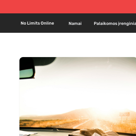
No Limits Online
Namai
Palaikomos įrenginia