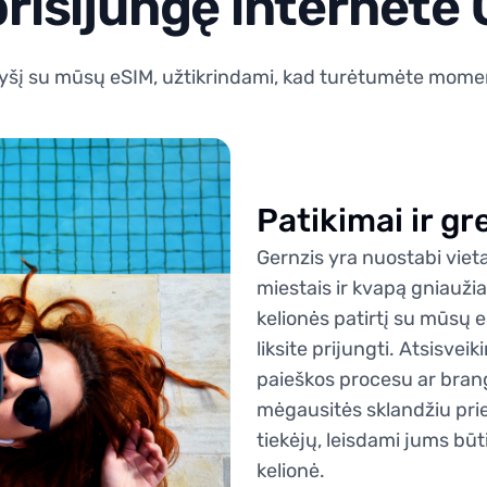
prisijungę internete
e ryšį su mūsų eSIM, užtikrindami, kad turėtumėte momen
Patikimai ir gr
Gernzis yra nuostabi viet
miestais ir kvapą gniauži
kelionės patirtį su mūsų e
liksite prijungti. Atsisvei
paieškos procesu ar bran
mėgausitės sklandžiu priei
tiekėjų, leisdami jums būt
kelionė.