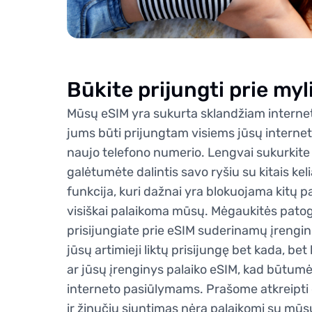
Būkite prijungti prie m
Mūsų eSIM yra sukurta sklandžiam interneto 
jums būti prijungtam visiems jūsų intern
naujo telefono numerio. Lengvai sukurkite
galėtumėte dalintis savo ryšiu su kitais kel
funkcija, kuri dažnai yra blokuojama kitų p
visiškai palaikoma mūsų. Mėgaukitės patog
prisijungiate prie eSIM suderinamų įrenginių
jūsų artimieji liktų prisijungę bet kada, bet
ar jūsų įrenginys palaiko eSIM, kad būtum
interneto pasiūlymams. Prašome atkreipti
ir žinučių siuntimas nėra palaikomi su mūs