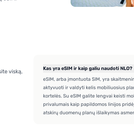
Kas yra eSIM ir kaip galiu naudoti NLO?
te viską,
eSIM, arba įmontuota SIM, yra skaitmenin
aktyvuoti ir valdyti kelis mobiliuosius p
kortelės. Su eSIM galite lengvai keisti mo
privalumais kaip papildomos linijos prid
atskirų duomenų planų išlaikymas asmeni