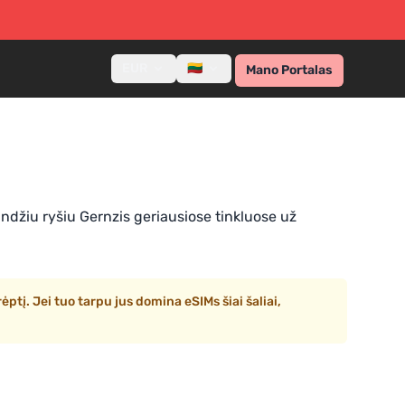
EUR
🇱🇹
Mano Portalas
ndžiu ryšiu Gernzis geriausiose tinkluose už
ptį. Jei tuo tarpu jus domina eSIMs šiai šaliai,