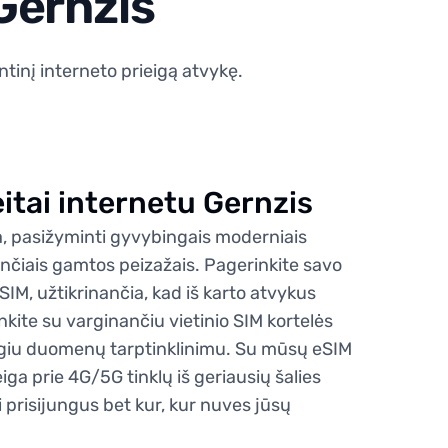
 Gernzis
tinį interneto prieigą atvykę.
eitai internetu Gernzis
a, pasižyminti gyvybingais moderniais
ančiais gamtos peizažais. Pagerinkite savo
SIM, užtikrinančia, kad iš karto atvykus
kinkite su varginančiu vietinio SIM kortelės
giu duomenų tarptinklinimu. Su mūsų eSIM
ga prie 4G/5G tinklų iš geriausių šalies
i prisijungus bet kur, kur nuves jūsų