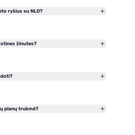
neto ryšius su NLO?
kstines žinutes?
udoti?
nų planų trukmė?