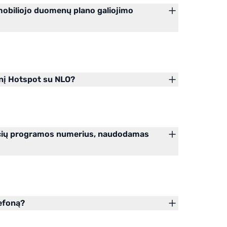
 mobiliojo duomenų plano galiojimo
inį Hotspot su NLO?
nučių programos numerius, naudodamas
lefoną?