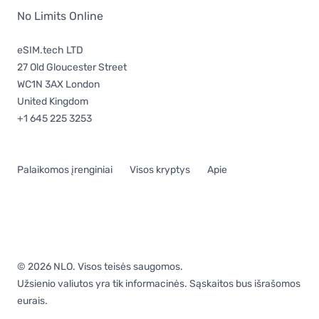
No Limits Online
eSIM.tech LTD
27 Old Gloucester Street
WC1N 3AX London
United Kingdom
+1 645 225 3253
Palaikomos įrenginiai
Visos kryptys
Apie
© 2026 NLO. Visos teisės saugomos.
Užsienio valiutos yra tik informacinės. Sąskaitos bus išrašomos
eurais.