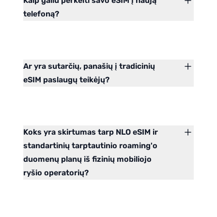
Kaip galiu perkelti savo eSIM į naują
telefoną?
Ar yra sutarčių, panašių į tradicinių
eSIM paslaugų teikėjų?
Koks yra skirtumas tarp NLO eSIM ir
standartinių tarptautinio roaming'o
duomenų planų iš fizinių mobiliojo
ryšio operatorių?