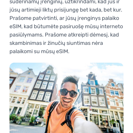
suderinamų įrenginių, užtikrindami, kad jūs ir
jūsų artimieji liktų prisijungę bet kada, bet kur.
Prašome patvirtinti, ar jūsų įrenginys palaiko
eSIM, kad būtumėte pasiruošę mūsų interneto
pasiūlymams. Prašome atkreipti dėmesį, kad
skambinimas ir žinučių siuntimas nėra
palaikomi su mūsų eSIM.