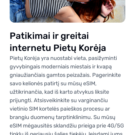
Patikimai ir greitai
internetu Pietų Korėja
Pietų Korėja yra nuostabi vieta, pasižyminti
gyvybingais moderniais miestais ir kvapą
gniaužiančiais gamtos peizažais. Pagerinkite
savo kelionės patirtį su mūsų eSIM,
užtikrinančia, kad iš karto atvykus liksite
prijungti. Atsisveikinkite su varginančiu
vietinio SIM kortelės paieškos procesu ar
brangiu duomenų tarptinklinimu. Su mūsų
eSIM mėgausitės sklandžiu prieiga prie 4G/5G
tinklų iš geriausių šalies tiekėjų, leisdami jums