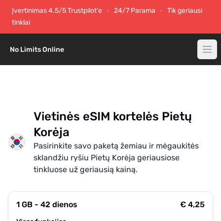
Įvertinimas 4.5/5 Trustpilot'e
24/7 Parama
Tik geriausi
tinklai
No Limits Online
Vietinės eSIM kortelės Pietų
Korėja
Pasirinkite savo paketą žemiau ir mėgaukitės
sklandžiu ryšiu Pietų Korėja geriausiose
tinkluose už geriausią kainą.
1 GB - 42 dienos
€ 4,25