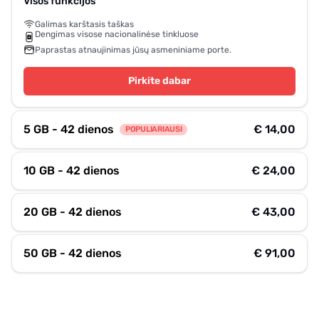
Visos funkcijos
Galimas karštasis taškas
Dengimas visose nacionalinėse tinkluose
Paprastas atnaujinimas jūsų asmeniniame porte.
Pirkite dabar
5 GB - 42 dienos
€ 14,00
POPULIARIAUSI
10 GB - 42 dienos
€ 24,00
20 GB - 42 dienos
€ 43,00
50 GB - 42 dienos
€ 91,00