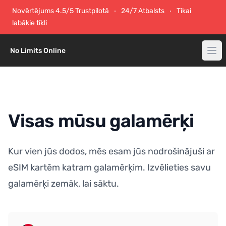
Novērtējums 4.5/5 Trustpilotā
24/7 Atbalsts
Tikai
labākie tīkli
No Limits Online
Visas mūsu galamērķi
Kur vien jūs dodos, mēs esam jūs nodrošinājuši ar
eSIM kartēm katram galamērķim. Izvēlieties savu
galamērķi zemāk, lai sāktu.