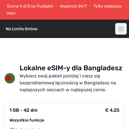
Ocena 4.5/5 na Trustpilot
Wsparcie 24/7
Tylko najlepsze
sieci
No Limits Online
Lokalne eSIM-y dla Bangladesz
Wybierz swój pakiet poniżej i ciesz się
bezproblemową łącznością w Bangladesz na
najlepszych sieciach w najlepszej cenie.
1 GB - 42 dni
€ 4,25
Wszystkie funkcje