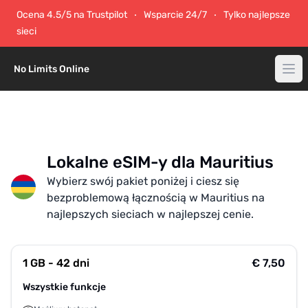
Ocena 4.5/5 na Trustpilot
Wsparcie 24/7
Tylko najlepsze
sieci
No Limits Online
Lokalne eSIM-y dla Mauritius
Wybierz swój pakiet poniżej i ciesz się
bezproblemową łącznością w Mauritius na
najlepszych sieciach w najlepszej cenie.
1 GB - 42 dni
€ 7,50
Wszystkie funkcje