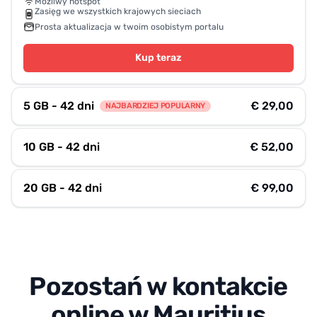
Możliwy hotspot
Zasięg we wszystkich krajowych sieciach
Prosta aktualizacja w twoim osobistym portalu
Kup teraz
5 GB - 42 dni
€ 29,00
NAJBARDZIEJ POPULARNY
10 GB - 42 dni
€ 52,00
20 GB - 42 dni
€ 99,00
Pozostań w kontakcie
online w Mauritius