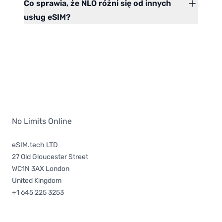
Co sprawia, że NLO różni się od innych
usług eSIM?
No Limits Online
eSIM.tech LTD
27 Old Gloucester Street
WC1N 3AX London
United Kingdom
+1 645 225 3253