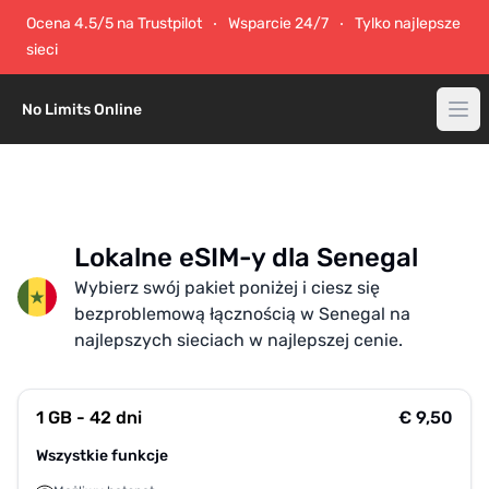
Ocena 4.5/5 na Trustpilot
Wsparcie 24/7
Tylko najlepsze
sieci
No Limits Online
Lokalne eSIM-y dla Senegal
Wybierz swój pakiet poniżej i ciesz się
bezproblemową łącznością w Senegal na
najlepszych sieciach w najlepszej cenie.
1 GB - 42 dni
€ 9,50
Wszystkie funkcje