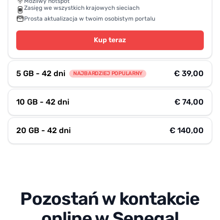
Możliwy hotspot
Zasięg we wszystkich krajowych sieciach
Prosta aktualizacja w twoim osobistym portalu
Kup teraz
5 GB - 42 dni
€ 39,00
NAJBARDZIEJ POPULARNY
10 GB - 42 dni
€ 74,00
20 GB - 42 dni
€ 140,00
Pozostań w kontakcie
online w Senegal