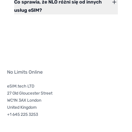
Co sprawia, że NLO różni się od innych
usług eSIM?
No Limits Online
eSIM.tech LTD
27 Old Gloucester Street
WC1N 3AX London
United Kingdom
+1 645 225 3253