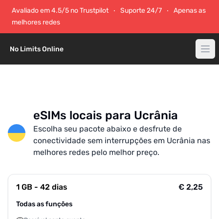
Avaliado em 4.5/5 no Trustpilot
Suporte 24/7
Apenas as
melhores redes
No Limits Online
eSIMs locais para Ucrânia
Escolha seu pacote abaixo e desfrute de
conectividade sem interrupções em Ucrânia nas
melhores redes pelo melhor preço.
1 GB - 42 dias
€ 2,25
Todas as funções