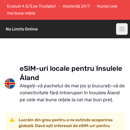
Evaluat 4.5/5 pe Trustpilot
Asistență 24/7
Numai cele
mai bune rețele
No Limits Online
eSIM-uri locale pentru Insulele
Åland
Alegeți-vă pachetul de mai jos și bucurați-vă de
conectivitate fără întreruperi în Insulele Åland
pe cele mai bune rețele la cel mai bun preț.
Lucrăm din greu pentru a ne extinde acoperirea
globală. Dacă ești interesat de eSIM-uri pentru