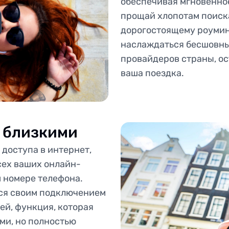
обеспечивая мгновенно
прощай хлопотам поиск
дорогостоящему роуминг
наслаждаться бесшовны
провайдеров страны, ос
ваша поездка.
с близкими
доступа в интернет,
всех ваших онлайн-
м номере телефона.
ься своим подключением
ей, функция, которая
ми, но полностью