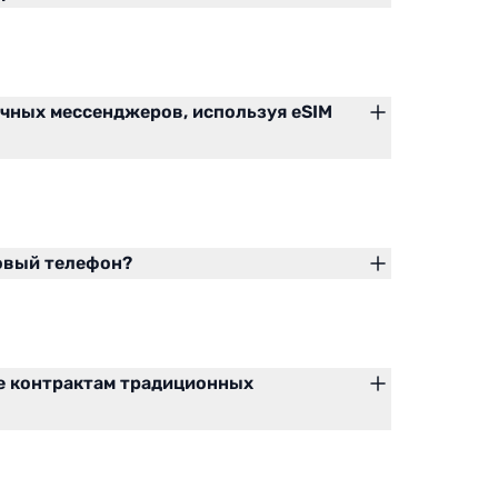
ичных мессенджеров, используя eSIM
новый телефон?
е контрактам традиционных