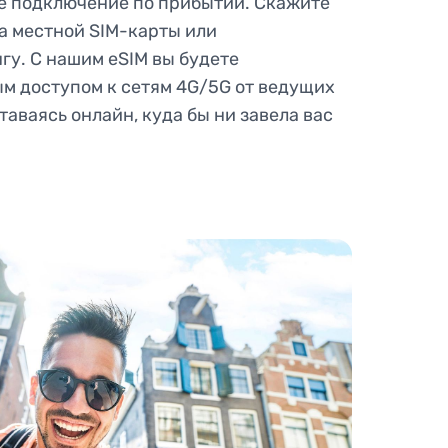
е подключение по прибытии. Скажите
а местной SIM-карты или
у. С нашим eSIM вы будете
м доступом к сетям 4G/5G от ведущих
таваясь онлайн, куда бы ни завела вас