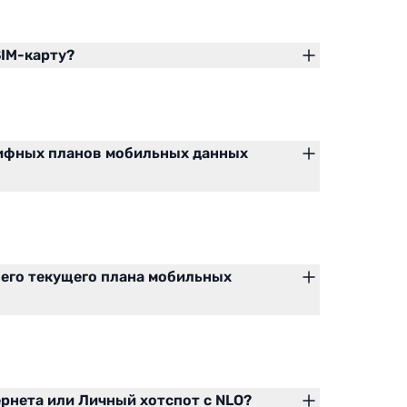
IM-карту?
рифных планов мобильных данных
оего текущего плана мобильных
ернета или Личный хотспот с NLO?