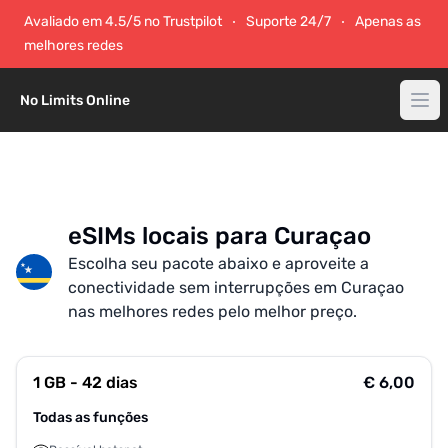
Avaliado em 4.5/5 no Trustpilot
Suporte 24/7
Apenas as
melhores redes
No Limits Online
eSIMs locais para Curaçao
Escolha seu pacote abaixo e aproveite a
conectividade sem interrupções em Curaçao
nas melhores redes pelo melhor preço.
1 GB - 42 dias
€ 6,00
Todas as funções