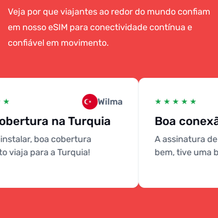
Veja por que viajantes ao redor do mundo confiam
em nosso eSIM para conectividade contínua e
confiável em movimento.
Wilma
 ★
★ ★ ★ ★ ★
bertura na Turquia
Boa conexã
instalar, boa cobertura
A assinatura de 
viaja para a Turquia!
bem, tive uma b