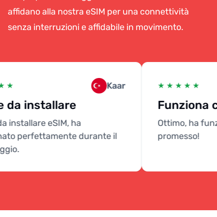
affidano alla nostra eSIM per una connettività
senza interruzioni e affidabile in movimento.
Kaar
 ★
★ ★ ★ ★ ★
 da installare
Funziona 
a installare eSIM, ha
Ottimo, ha fun
ato perfettamente durante il
promesso!
gio.