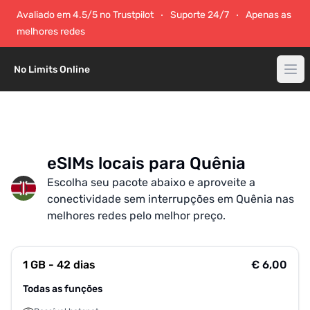
Avaliado em 4.5/5 no Trustpilot
Suporte 24/7
Apenas as
melhores redes
No Limits Online
eSIMs locais para Quênia
Escolha seu pacote abaixo e aproveite a
conectividade sem interrupções em Quênia nas
melhores redes pelo melhor preço.
1 GB - 42 dias
€ 6,00
Todas as funções