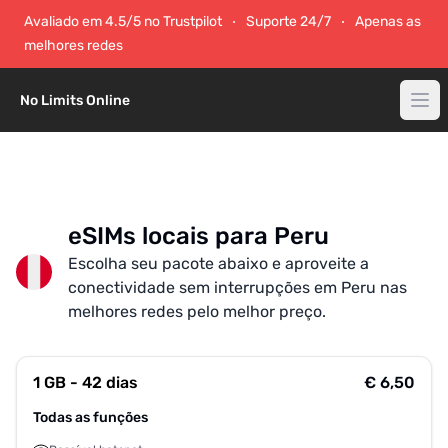
Avaliado em 4.5/5 no Trustpilot
Suporte 24/7
Apenas as
melhores redes
No Limits Online
eSIMs locais para Peru
Escolha seu pacote abaixo e aproveite a
conectividade sem interrupções em Peru nas
melhores redes pelo melhor preço.
1 GB - 42 dias
€ 6,50
Todas as funções