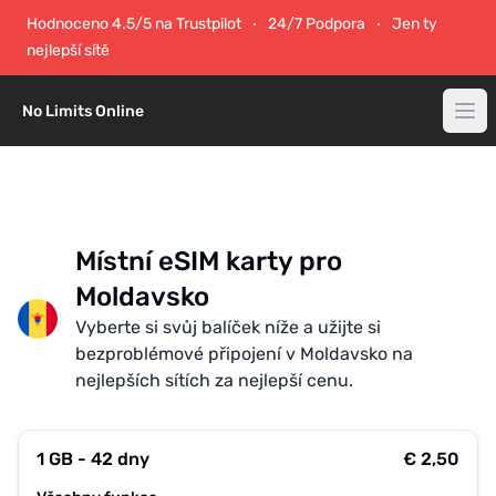
Hodnoceno 4.5/5 na Trustpilot
24/7 Podpora
Jen ty
nejlepší sítě
No Limits Online
Místní eSIM karty pro
Moldavsko
Vyberte si svůj balíček níže a užijte si
bezproblémové připojení v Moldavsko na
nejlepších sítích za nejlepší cenu.
1 GB - 42 dny
€ 2,50