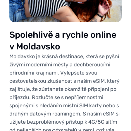
Spolehlivě a rychle online
v Moldavsko
Moldavsko je krásná destinace, která se pyšní
živými moderními městy a dechberoucími
přírodními krajinami. Vylepšete svou
cestovatelskou zkušenost s naším eSIM, který
zajišťuje, že zůstanete okamžitě připojeni po
příjezdu. Rozlučte se s nepříjemnostmi
spojenými s hledáním místní SIM karty nebo s
drahým datovým roamingem. S naším eSIM si
užijete bezproblémový přístup k 4G/5G sítím
od nejlepších poskytovatelů v zemi, což vás