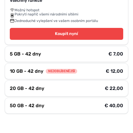
Všechny funkce
Možný hotspot
Pokrytí napříč všemi národními sítěmi
Jednoduché vylepšení ve vašem osobním portálu
Koupit nyní
5 GB - 42 dny
€ 7,00
10 GB - 42 dny
€ 12,00
NEJOBLÍBENĚJŠÍ
20 GB - 42 dny
€ 22,00
50 GB - 42 dny
€ 40,00