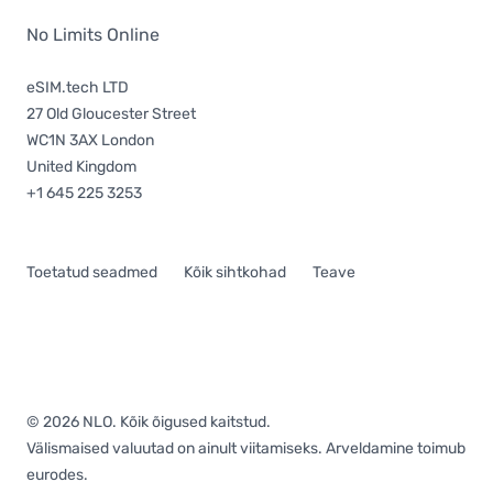
No Limits Online
eSIM.tech LTD
27 Old Gloucester Street
WC1N 3AX London
United Kingdom
+1 645 225 3253
Toetatud seadmed
Kõik sihtkohad
Teave
© 2026 NLO. Kõik õigused kaitstud.
Välismaised valuutad on ainult viitamiseks. Arveldamine toimub
eurodes.