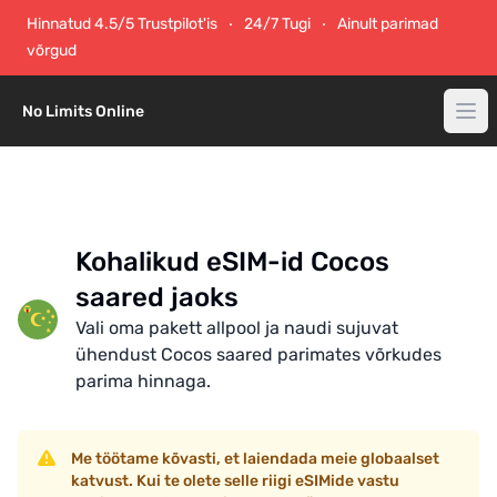
Hinnatud 4.5/5 Trustpilot'is
24/7 Tugi
Ainult parimad
võrgud
No Limits Online
Kohalikud eSIM-id Cocos
saared jaoks
Vali oma pakett allpool ja naudi sujuvat
ühendust Cocos saared parimates võrkudes
parima hinnaga.
Me töötame kõvasti, et laiendada meie globaalset
katvust. Kui te olete selle riigi eSIMide vastu