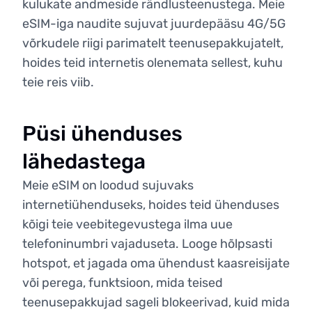
kulukate andmeside rändlusteenustega. Meie
eSIM-iga naudite sujuvat juurdepääsu 4G/5G
võrkudele riigi parimatelt teenusepakkujatelt,
hoides teid internetis olenemata sellest, kuhu
teie reis viib.
Püsi ühenduses
lähedastega
Meie eSIM on loodud sujuvaks
internetiühenduseks, hoides teid ühenduses
kõigi teie veebitegevustega ilma uue
telefoninumbri vajaduseta. Looge hõlpsasti
hotspot, et jagada oma ühendust kaasreisijate
või perega, funktsioon, mida teised
teenusepakkujad sageli blokeerivad, kuid mida