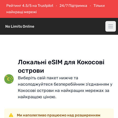
Рейтинг 4.5/5 на Trustpilot
24/7 Підтримка
Тільки
найкращі мережі
No Limits Online
Локальні eSIM для Кокосові
острови
Виберіть свій пакет нижче та
насолоджуйтеся безперебійним з'єднанням у
Кокосові острови на найкращих мережах за
найкращою ціною.
Ми наполегливо працюємо над розширенням