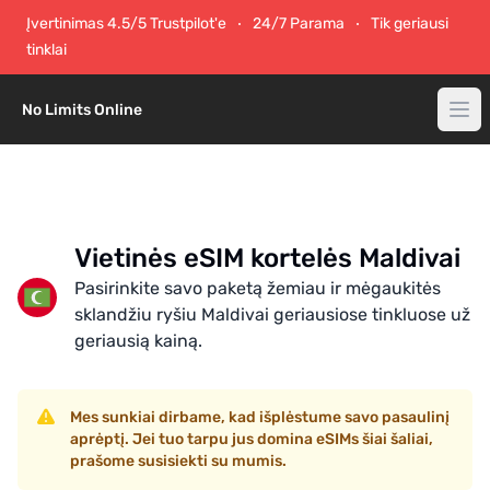
Įvertinimas 4.5/5 Trustpilot'e
24/7 Parama
Tik geriausi
tinklai
No Limits Online
Vietinės eSIM kortelės Maldivai
Pasirinkite savo paketą žemiau ir mėgaukitės
sklandžiu ryšiu Maldivai geriausiose tinkluose už
geriausią kainą.
Mes sunkiai dirbame, kad išplėstume savo pasaulinį
aprėptį. Jei tuo tarpu jus domina eSIMs šiai šaliai,
prašome susisiekti su mumis.