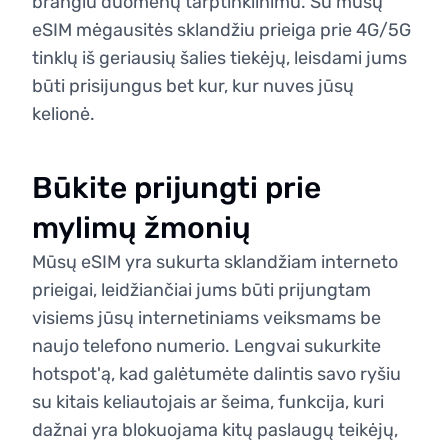
brangiu duomenų tarptinklinimu. Su mūsų
eSIM mėgausitės sklandžiu prieiga prie 4G/5G
tinklų iš geriausių šalies tiekėjų, leisdami jums
būti prisijungus bet kur, kur nuves jūsų
kelionė.
Būkite prijungti prie
mylimų žmonių
Mūsų eSIM yra sukurta sklandžiam interneto
prieigai, leidžiančiai jums būti prijungtam
visiems jūsų internetiniams veiksmams be
naujo telefono numerio. Lengvai sukurkite
hotspot'ą, kad galėtumėte dalintis savo ryšiu
su kitais keliautojais ar šeima, funkcija, kuri
dažnai yra blokuojama kitų paslaugų teikėjų,