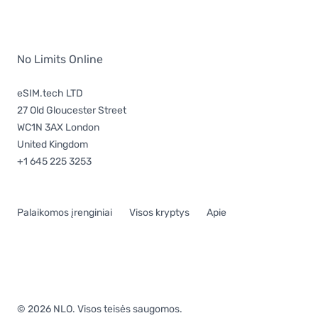
No Limits Online
eSIM.tech LTD
27 Old Gloucester Street
WC1N 3AX London
United Kingdom
+1 645 225 3253
Palaikomos įrenginiai
Visos kryptys
Apie
© 2026 NLO. Visos teisės saugomos.