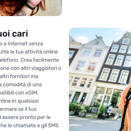
oi cari
o a Internet senza
te le tue attività online
telefono. Crea facilmente
ne con altri viaggiatori o
ltri fornitori ma
a comodità di una
atibili con eSIM,
line in qualsiasi
rmare se il tuo
i essere pronto per le
 che le chiamate e gli SMS