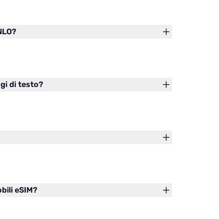
 NLO?
gi di testo?
obili eSIM?