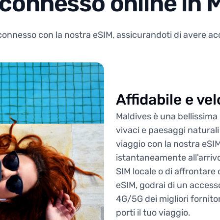
connesso online in 
nnesso con la nostra eSIM, assicurandoti di avere acce
Affidabile e ve
Maldives è una bellissima
vivaci e paesaggi naturali
viaggio con la nostra eSI
istantaneamente all'arrivo
SIM locale o di affrontare 
eSIM, godrai di un accesso
4G/5G dei migliori fornit
porti il tuo viaggio.