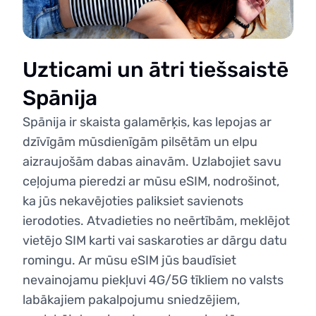
Uzticami un ātri tiešsaistē
Spānija
Spānija ir skaista galamērķis, kas lepojas ar
dzīvīgām mūsdienīgām pilsētām un elpu
aizraujošām dabas ainavām. Uzlabojiet savu
ceļojuma pieredzi ar mūsu eSIM, nodrošinot,
ka jūs nekavējoties paliksiet savienots
ierodoties. Atvadieties no neērtībām, meklējot
vietējo SIM karti vai saskaroties ar dārgu datu
romingu. Ar mūsu eSIM jūs baudīsiet
nevainojamu piekļuvi 4G/5G tīkliem no valsts
labākajiem pakalpojumu sniedzējiem,