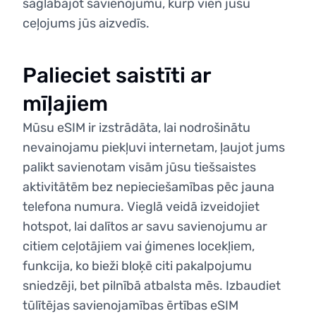
saglabājot savienojumu, kurp vien jūsu
ceļojums jūs aizvedīs.
Palieciet saistīti ar
mīļajiem
Mūsu eSIM ir izstrādāta, lai nodrošinātu
nevainojamu piekļuvi internetam, ļaujot jums
palikt savienotam visām jūsu tiešsaistes
aktivitātēm bez nepieciešamības pēc jauna
telefona numura. Vieglā veidā izveidojiet
hotspot, lai dalītos ar savu savienojumu ar
citiem ceļotājiem vai ģimenes locekļiem,
funkcija, ko bieži bloķē citi pakalpojumu
sniedzēji, bet pilnībā atbalsta mēs. Izbaudiet
tūlītējas savienojamības ērtības eSIM