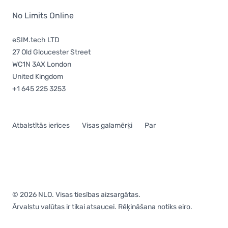
No Limits Online
eSIM.tech LTD
27 Old Gloucester Street
WC1N 3AX London
United Kingdom
+1 645 225 3253
Atbalstītās ierīces
Visas galamērķi
Par
© 2026 NLO. Visas tiesības aizsargātas.
Ārvalstu valūtas ir tikai atsaucei. Rēķināšana notiks eiro.