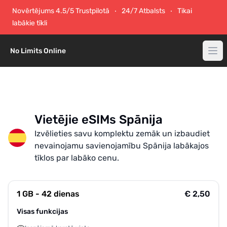
Novērtējums 4.5/5 Trustpilotā
24/7 Atbalsts
Tikai
labākie tīkli
No Limits Online
Vietējie eSIMs Spānija
Izvēlieties savu komplektu zemāk un izbaudiet
nevainojamu savienojamību Spānija labākajos
tīklos par labāko cenu.
1 GB - 42 dienas
€ 2,50
Visas funkcijas