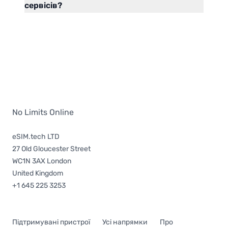
сервісів?
No Limits Online
eSIM.tech LTD
27 Old Gloucester Street
WC1N 3AX London
United Kingdom
+1 645 225 3253
Підтримувані пристрої
Усі напрямки
Про