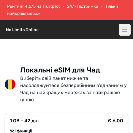
Рейтинг 4.5/5 на Trustpilot
24/7 Підтримка
Тільки
найкращі мережі
No Limits Online
Локальні eSIM для Чад
Виберіть свій пакет нижче та
насолоджуйтеся безперебійним з'єднанням у
Чад на найкращих мережах за найкращою
ціною.
1 GB - 42 дні
€ 6,00
Усі функції