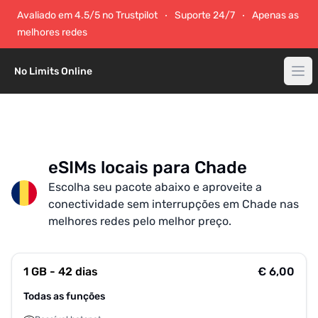
Avaliado em 4.5/5 no Trustpilot
Suporte 24/7
Apenas as
melhores redes
No Limits Online
eSIMs locais para Chade
Escolha seu pacote abaixo e aproveite a
conectividade sem interrupções em Chade nas
melhores redes pelo melhor preço.
1 GB - 42 dias
€ 6,00
Todas as funções