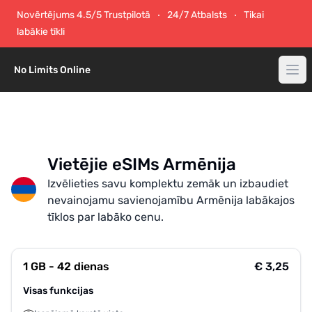
Novērtējums 4.5/5 Trustpilotā
24/7 Atbalsts
Tikai
labākie tīkli
No Limits Online
Vietējie eSIMs Armēnija
Izvēlieties savu komplektu zemāk un izbaudiet
nevainojamu savienojamību Armēnija labākajos
tīklos par labāko cenu.
1 GB - 42 dienas
€ 3,25
Visas funkcijas