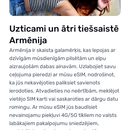
Uzticami un ātri tiešsaistē
Armēnija
Armēnija ir skaista galamērķis, kas lepojas ar
dzīvīgām mūsdienīgām pilsētām un elpu
aizraujošām dabas ainavām. Uzlabojiet savu
ceļojuma pieredzi ar mūsu eSIM, nodrošinot,
ka jūs nekavējoties paliksiet savienots
ierodoties. Atvadieties no neērtībām, meklējot
vietējo SIM karti vai saskaroties ar dārgu datu
romingu. Ar mūsu eSIM jūs baudīsiet
nevainojamu piekļuvi 4G/5G tīkliem no valsts
labākajiem pakalpojumu sniedzējiem,