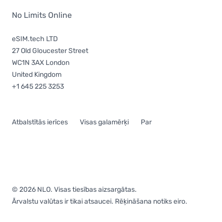
No Limits Online
eSIM.tech LTD
27 Old Gloucester Street
WC1N 3AX London
United Kingdom
+1 645 225 3253
Atbalstītās ierīces
Visas galamērķi
Par
© 2026 NLO. Visas tiesības aizsargātas.
Ārvalstu valūtas ir tikai atsaucei. Rēķināšana notiks eiro.