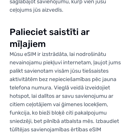
saglabājot savienojumu, kurp vien jūsu
ceļojums jūs aizvedīs.
Palieciet saistīti ar
mīļajiem
Mūsu eSIM ir izstrādāta, lai nodrošinātu
nevainojamu piekļuvi internetam, ļaujot jums
palikt savienotam visām jūsu tiešsaistes
aktivitātēm bez nepieciešamības pēc jauna
telefona numura. Vieglā veidā izveidojiet
hotspot, lai dalītos ar savu savienojumu ar
citiem ceļotājiem vai ģimenes locekļiem,
funkcija, ko bieži bloķē citi pakalpojumu
sniedzēji, bet pilnībā atbalsta mēs. Izbaudiet
tūlītējas savienojamības ērtības eSIM